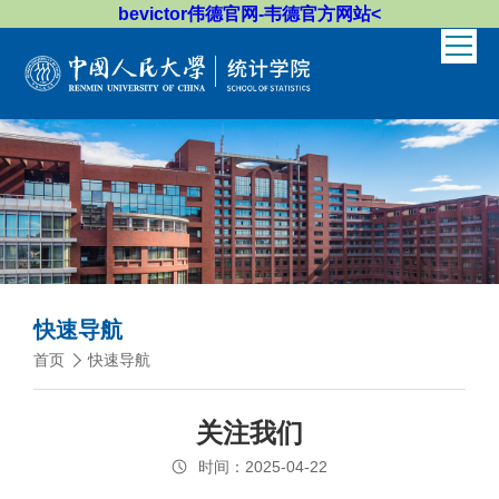
bevictor伟德官网-韦德官方网站<
快速导航
首页
快速导航
关注我们
时间：2025-04-22