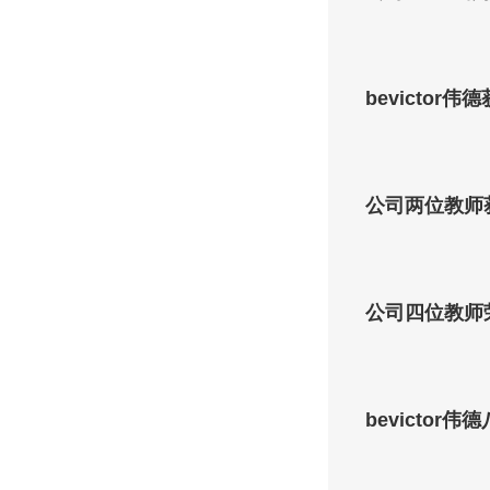
bevicto
公司两位教师
公司四位教师
bevicto