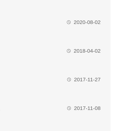
2020-08-02
2018-04-02
2017-11-27
2017-11-08