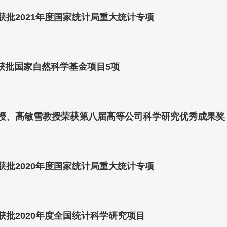
获批2021年度国家统计局重大统计专项
r伟德获批国家自然科学基金项目5项
授、高敏雪教授荣获第八届高等公司科学研究优秀成果奖
获批2020年度国家统计局重大统计专项
获批2020年度全国统计科学研究项目