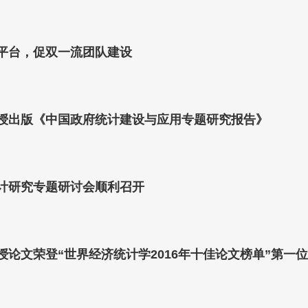
平台，促双一流团队建设
授出版《中国政府统计建设与应用专题研究报告》
计研究专题研讨会顺利召开
授论文荣登“世界经济统计学2016年十佳论文榜单”第一位