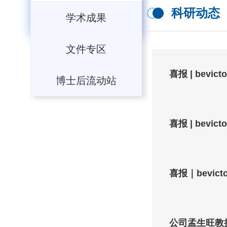
科研动态
学术成果
文件专区
喜报 | bev
博士后流动站
喜报 | bev
喜报｜bevi
公司孟生旺教