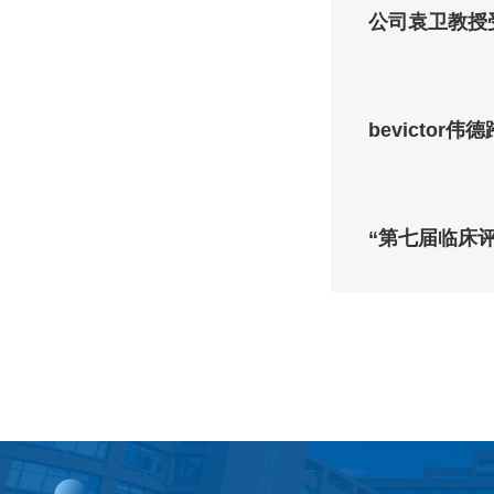
公司袁卫教授
bevicto
“第七届临床