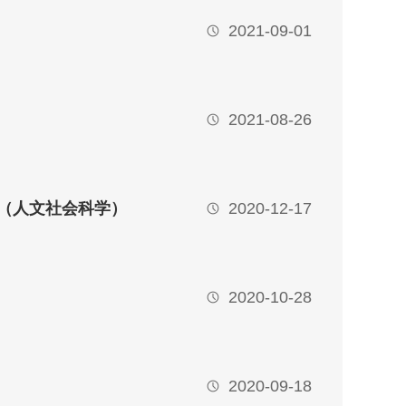
2021-09-01
2021-08-26
（人文社会科学）
2020-12-17
2020-10-28
2020-09-18