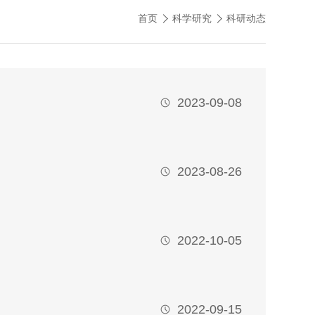
首页
科学研究
科研动态
2023-09-08
2023-08-26
2022-10-05
2022-09-15