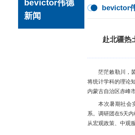
bevictor伟德
bevict
新闻
赴北疆热土
茫茫敕勒川，
将统计学科的理论知识
内蒙古自治区赤峰
本次暑期社会
系。调研团在5天
从宏观政策、中观