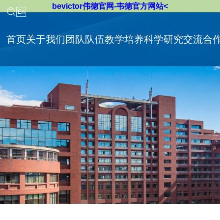
bevictor伟德官网-韦德官方网站<
首页
关于我们
团队队伍
教学培养
科学研究
交流合
​bevictor伟德简介
同等学力申请硕士学位